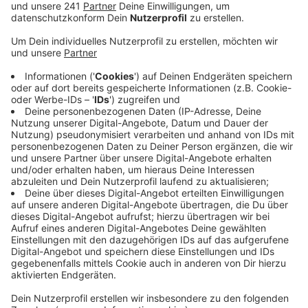
Anzeige
Bei dem Spiel geht es darum relativ schwere
Eisenkugeln mit einem Wurf möglichst nah
an einer etwas entfernte kleinere Kugel zu bekommen.
Für das Spiel ist ein eher weicher sandiger Untergrund
notwendig.
Die Verwaltung soll jetzt prüfen, ob der Bau eines
derartigen 9 mal 12 Meter 50 großen Platzes
überhaupt möglich ist. Eine bisher laut SPD viel
genutzte Bouleanlage in der Neuen Bahnstadt kann
aktuell nicht mehr bespielt werden, weil dort gebaut
wird. Deshalb soll die Stadt für eine Alternative
sorgen.
Das Ganze muss jetzt erstmal durch die politischen