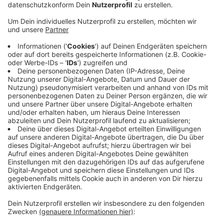
Veröffentlicht:
Dienstag, 21.07.2020 06:16
Anzeige
Anstatt jetzt im Juli sollen die Mitarbeiter im Oktober
in den 80-Millionen-Euro Neubau einziehen. Mit den
Sparmaßnahmen bei Covestro und aktuellen
Umsatzeinbußen durch die Coronakrise habe die
Verzögerung nichts zu tun. Der Konzern blickt
optimistisch auf das dortige Raum-Konzept- Die
Mitarbeiter werden künftig in großzügigen
Großraumbüros zusammensitzen. Modernste
Belüftungstechnik sorgt laut dem Sprecher für einen
100 prozentigen Luftaustausch. Hinzu kämen strenge
Hygieneregeln.
Anzeige