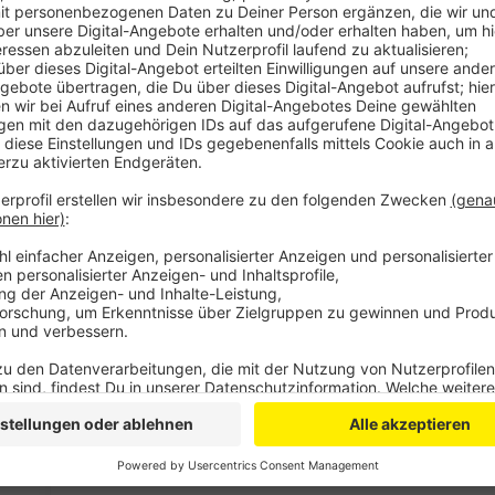
Anzeige
Das Schulverwaltungsamt der Stadt will aus aktuell
Angebote umsetzen. Eine für Leverkusen zentrale Le
und Schülern weitreichende Möglichkeiten für einen O
Geplant ist außerdem eine Schul-Cloud für alle weit
sei eine umfassende Zusammenarbeit mit den Schüle
Schulverwaltungsamt der Stadt. Materialien können 
heruntergeladen werden.
Ein Angebot zum Online-Unterricht per Video-Stream s
sichergestellt werden könne, dass alle Schüler über
verfügen.
Anzeige