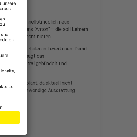
em Anlass schnellstmöglich neue
rn-App namens “Anton” – die soll Lehrern
nline-Unterricht bieten.
erführenden Schulen in Leverkusen. Damit
rn möglich, sagt das
hier dann zentral gebündelt und
ei nicht geplant, da aktuell nicht
 die hierfür notwendige Ausstattung