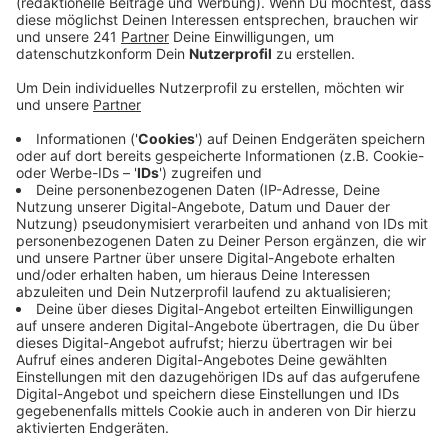
Veröffentlicht:
Montag, 06.02.2023 11:08
Anzeige
Fahrradfahrer sollen auf der Lohrstraße Vorrang
bekommen, um den Straßenverkehr vor den Schulen zu
beruhigen. Die Hoffnung der Politiker: weniger Autos
und vor allem weniger Elterntaxis, damit die Kinder
sicher mit dem Fahrrad oder auch zu Fuß zur Schule
kommen. Die Stadt soll jetzt prüfen, ob sich das
realisieren lässt.
Anzeige
Weitere Meldungen aus Leverkusen
Anzeige