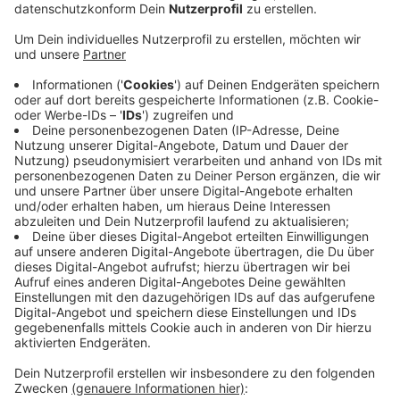
Leverkusen.
Veröffentlicht:
Montag, 05.09.2022 06:41
Anzeige
Sie sind mit einer elektro-hydraulischen Trage und
einem luftgefederten Tragetisch ausgestattet und
sind komplett baugleich. Das macht es den
Mitarbeitern des Rettungsdienstes sehr viel einfacher,
denn sie können ohne Einweisung jederzeit von einem
auf das andere Fahrzeug wechseln. Auch für die
Zukunft wurde bei den neuen Wagen mitgedacht:
Funktionen wie ein Telefonarztsystem und eine mobile
Datenerfassung können jederzeit nachgerüstet
werden.
Anzeige