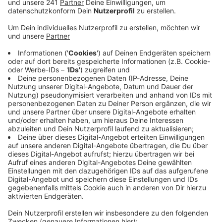
Lauterbach immer häufiger konfrontiert.
Veröffentlicht:
Montag, 15.02.2021 10:36
Anzeige
Sein Schreibtisch quillt nach eigenen Angaben über mit
Anzeigen und Ermittlungsverfahren, unter anderem
wegen Morddrohungen. Er selbst sieht die
Anfeindungen als Einschüchterungsversuch. Die
Haltung und Aussagen Lauterbachs in Bezug auf die
Corona-Pandemie gehen Kritikern oft zu weit.
Trotzdem will sich Lauterbach davon nicht
unterkriegen lassen. Im Radio Leverkusen-Interview
hatte der SPD-Politiker zuletzt gesagt, es sei eine
überparteiliche Teamleistung, welche die
Bundesregierung jetzt während der Pandemie zeige,
deswegen müsse er weitermachen.