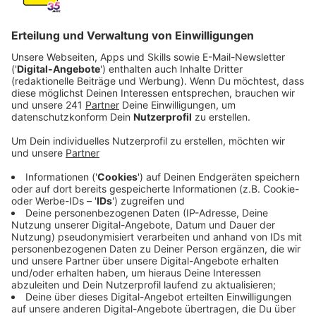
Veröffentlicht:
Mittwoch, 18.12.2024 09:42
Anzeige
Mobilität in Leverkusen fördern
Anzeige
Um die Bürgerinnen und Bürger in den umliegenden
Wohngebieten besser anzubinden, stehen die neuen
Lastenfahrräder jetzt in der „Elisabeth-von-Tadden-
Straße“ und in der „Pestalozzistraße“. Sie können zum
Beispiel für den Weg zum Supermarkt, zum Baumarkt
oder zur KiTa genutzt werden. Durch die zwei neuen
Fahrräder entfallen jetzt aber auch die Stationen am
Königsberger Platz und am Graf-Galen-Platz.
Insgesamt verfolgt die wuspi aber das Ziel, die