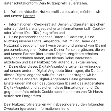
Veröffentlicht:
Montag, 04.01.2021 15:04
Anzeige
Ein riesiger Operator-Raum mit dutzenden
Bildschirmen, die Autobahnen in ganz NRW zeigen –
der soll im Neubau auf dem Gelände der
Autobahnmeisterei in Opladen entstehen. Noch laufen
hier die Innenausbau-Arbeiten. Im Mai, spätestens im
Juni soll die neue Zentrale für Verkehrssteuerung und
Baustellenkoordination der Autobahn GmbH in das
Gebäude ziehen. Die neu gegründete Bundesbehörde
hat am 1. Januar die Verantwortung für alle
Autobahnen von Straßen NRW übernommen. Trotzdem
werde man weiterhin eng mit der Landesbehörde
zusammenarbeiten, so eine Sprecherin.
Anzeige