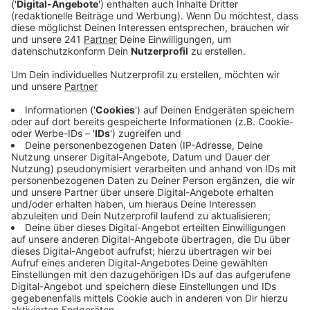
Anzeige
Schimmel in den Klassenzimmern und Fluren – ein
komischer Geruch in der Turnhalle. Schon seit
mehreren Jahren läuft das Schulgeschehen in Manfort
im Notbetrieb. Nächstes Jahr nach den Sommerferien
sollen die alten Gebäude nach und nach abgerissen
werden und an ihrer Stelle ein moderner, heller und
barrierefreier Neubau entstehen. Während der Bauzeit
kommen Schüler und Lehrer in einem Container-Bau
auf dem Lehrerparkplatz unter.
Die Kosten für das Projekt haben sich in den
vergangenen drei Jahren fast verdoppelt.18 Millionen
Euro hatte die Stadt ursprünglich für den Neubau
eingeplant – jetzt rechnet sie mit Baukosten von rund
35 Millionen Euro. Grund dafür sind gestiegene