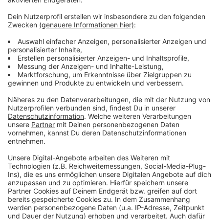
Materialkosten, aber auch schadstoffbelastetes
Erdreich. Das haben Experten rund um die Schule
festgestellt und deshalb muss das Erdreich vor den
Bauarbeiten erst noch aufwendig abgetragen
werden. Bis 2026 soll die neue Regenbogenschule
fertig sein. Sie bekommt unter anderem eine neue
Mensa, eine neue Sport- und eine Gymnastikhalle. Der
Stadtrat muss Anfang April noch sein Okay für die
Baupläne geben.
Anzeige