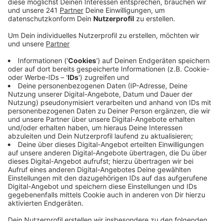
Anzeige
Die beiden RTW-Modelle sind mit modernen
medizinischen Messgeräten und Digitaltechnik
ausgestattet. Sie ersetzen ältere Wägen, die
regelmäßig nach fünf Jahren Dienst ausgewechselt
werden. Allein im vergangenen Jahr ist unser
Rettungsdienst zu knapp 7.000 Einsätzen ausgerückt.
Anzeige
Mehr Meldungen aus Leverkusen
Anzeige
Prozess nach Massenunfall in Leverkusen