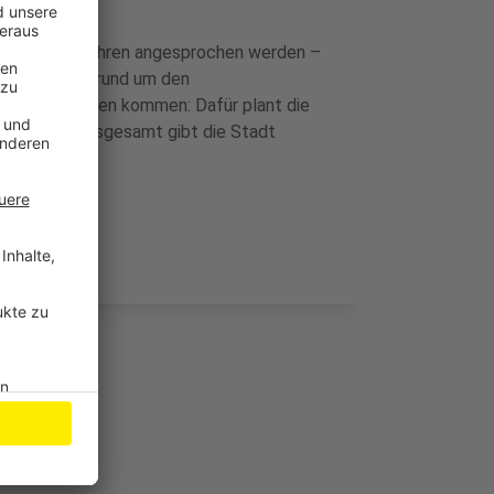
en 6 und 14 Jahren angesprochen werden –
inzugsgebiet rund um den
n auf ihre Kosten kommen: Dafür plant die
arkbereich. Insgesamt gibt die Stadt