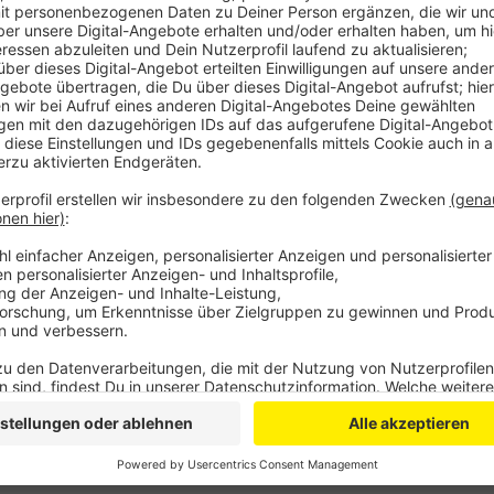
Mit den Neuerungen sollen vor allem Kinder zwisch
laut Stadt die meist vertretende Altersgruppe im E
Spielplatz. Künftig sollen aber auch die ganz Kleine
Stadt noch eine weitere Spielstation im östlichen P
180.000 Euro für die Sanierungsmaßnahme aus.
Anzeige