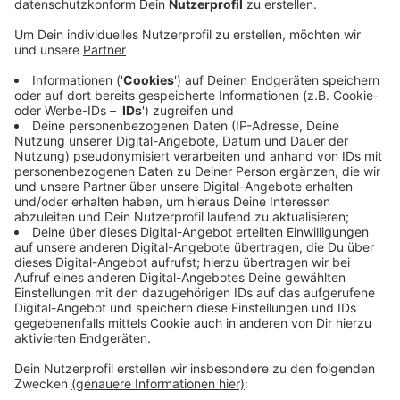
erreichen.
Veröffentlicht:
Donnerstag, 20.10.2022 14:42
Anzeige
Auf 500 Quadratmetern ziehen unter anderem dann die
Verkehrsleitung, der Gepäckdienst aber auch die
Bundespolizei ein – in Summe entstehen hier 24
Arbeitsplätze für interne und externe Mitarbeiter. Sie
sollen von dort aus alle Prozesse zum Flugbetrieb, zu
den Passagieren und zur Fracht steuern und
überwachen. Erste Testläufe sind ab Dezember
geplant. Der Betrieb startet – zunächst parallel zum
Regelbetrieb - voraussichtlich im Februar.
Anzeige