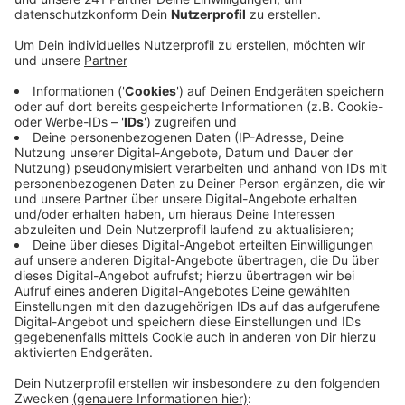
Veröffentlicht:
Dienstag, 20.08.2019 06:23
Anzeige
Wie wohl fühlen wir uns in unseren Heimatstädten und
haben wir schonmal Gewalt erlebt? Unter andrem das
möchte das Land in dem Fragebogen wissen.
Experten gehen davon aus, dass es bei Gewalttaten –
egal ob körperlich oder psychisch – eine hohe
Dunkelziffer gibt. Vor allem Gewalt gegen Jungen und
Männer sei oft ein Tabu-Thema.
Das will das Land in Zukunft ändern: mit Hilfe der
Studie wollen die Ministerien vor allem die Opfer-Hilfe
verbessern. Insgesamt werden in den kommenden
Wochen 60.000 Menschen in ganz NRW befragt.