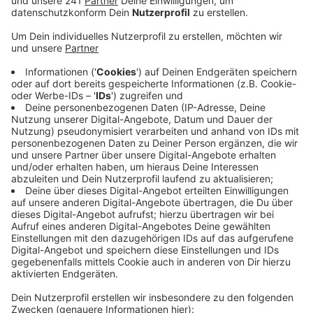
Anzeige
Seit Juni machen ein Planungsbüro und ein
Architektenbüro eine Entwicklungsstudie zu dem
Thema. Das bisher unbebaute Gelände an der
Niederfeldstraße in der Nähe der Wacht am Rhein ist
aus Sicht der Stadt hoch attraktiv: Nah am Rhein, nah
am Neulandpark und trotzdem gut in die City
eingebunden. Wegen der direkten Nähe zum Chempark
ist eine Wohnbebauung an dieser Stelle nicht möglich.
In der Vergangenheit haben sich auf dem Gelände
immer wieder Obdachlose getroffen, um zu zelten.
Bis zum Jahresende erwartet die Stadt Ergebnisse
aus der Studie, dann sollen auch wir Leverkusener in
den Prozess eingebunden werden. Wegen Corona wird
das wohl auf digitalem Weg stattfinden, heißt es.