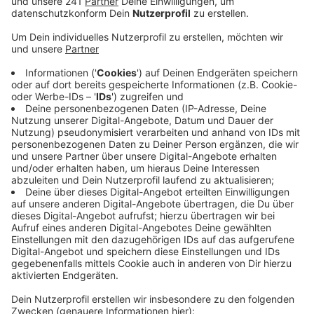
Kindesmissbrauch durch einen Düsseldorfer
Priester nicht weiter untersucht haben lassen.
Veröffentlicht:
Donnerstag, 10.12.2020 10:06
Anzeige
Eigentlich wäre Woelki nach kanonischem
Recht verpflichtet gewesen den Fall dem Vatikan zu
melden. Das Erzbistum sagte dem Kölner
Stadtanzeiger dazu, dass Woelki sich wegen mehrerer
Gründe aber gegen eine Untersuchung des Falls und
eine Meldung an den Vatikan entschieden habe: Das
hohe Alter des betroffenen Priesters und der Wunsch
des Opfers nicht an der Aufklärung mitwirken zu
müssen. Mittlerweile ist der beschuldigte Priester
verstorben. Kirchenrechtler sehen in dem Vorgehen
eine unentschuldbare Verfehlung im Amt.