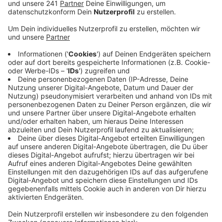
Lösungsansätze.
Veröffentlicht:
Freitag, 18.02.2022 06:35
Anzeige
Bestehende Häuser müssen aufgestockt werden, um
neue Wohnungen zu schaffen – das ist ein Ansatz für
Richrath. Um die Baupreise zu drücken, sollten die
Verantwortlichen außerdem mehr auf preiswerte
industriell vorgefertigte Bauteile setzen. Geltende
Baustandards müssten zudem überdacht werden, so
könnte man künftig zum Beispiel vermehrt Wohnungen
in Kellerräumen schaffen, sagte Richrath im Radio
Leverkusen Interview. Auch die Stadt Leverkusen
habe Hebel: Sie will wieder mehr Grundstücke in
städtische Hand bringen und aufkaufen. Wer bauen
will, kann dann Grundstücke von der Stadt bekommen