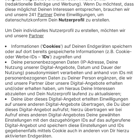
Veröffentlicht:
Mittwoch, 29.11.2023 10:25
Anzeige
Ziel sei es damit die Botschaft zu verbreiten, dass in
unserer Gesellschaft kein Platz für Gewalt gegen
Frauen und Mädchen ist. Die "Zonta-Bank" sei
deswegen nicht nur eine Sitzgelegenheit, sondern
auch ein Ort des Engagements und der Solidarität.
Hintergrund der Aktion ist die landesweite
Aktionswoche gegen Gewalt an Frauen. Die findet
noch bis Freitag statt. Im Rahmen dessen gibt es bei
uns in Leverkusen zahlreichen Veranstaltungen und
Aktionen. Weitere Infos dazu gibt’s
über diesen Link
.
Anzeige