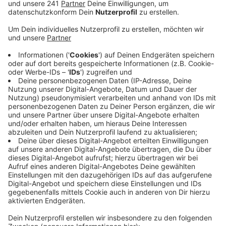
zuständigen Stellen weitergegeben.
Veröffentlicht:
Dienstag, 16.08.2022 10:14
Anzeige
Kaputte Bushaltestellen oder Straßenlaternen, wilder
oder überfüllter Müll – wer so etwas in Leverkusen
beobachtet, kann das nun ganz einfach über den neuen
Online-Mängelmelder an die Stadt weitergeben. Die
Stadt erhofft sich davon einen besseren Workflow, um
schneller handeln zu können. Wer das Tool nutzen will,
muss sich auf der Plattform „Beteiligung NRW“
registrieren. Danach kann man sich jederzeit mit
seinem Nutzernamen und Passwort anmelden und
über den Mängelmelder einen Hinweis eintragen. Ein
„Ampel-System“ zeigt dann den Fortschritt der
Bearbeitung für die Nutzer an. Hier geht's zum neuen