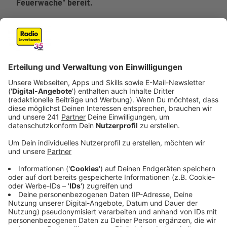
Feuerwache" bereit.
Veröffentlicht:
Freitag, 15.03.2024 13:38
Anzeige
Arbeitsgespräche und Aktionstage
Anzeige
Bis das Quartiersmanagement die Räume bezieht,
müssen die Angebote der Frühen Hilfe allerdings
pausieren. Auch ab April empfiehlt die
Stadtverwaltung, vor einem Gespräch anzurufen, um
sicherzugehen, dass die Beratung stattfinden kann, da
noch nicht alle Räume bezugsfertig sind. Abgesehen
von Beratungsangeboten soll das denkmalgeschützte
Gebäude zukünftig auch für Arbeitsgespräche mit der