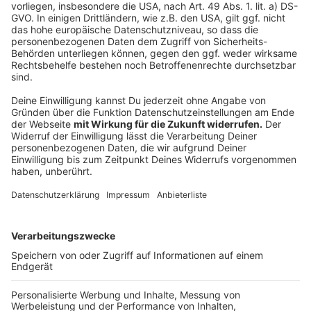
Weitere Meldungen aus Leverkusen
Anzeige
Runder Geburtstag für Leverkusener NaturGut
Fachtag zu Pornokonsum bei Kindern in Leverkusener
BayArena
Leverkusener CDU startet Umfrage zur Stadthalle
Opladen
Anzeige
Anzeige