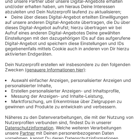
Stadtverwaltung genutzt werden. Aber auch
Öffentlichkeitsbeteiligung und Aktionstage im
Rahmen der Stadtteilentwicklung sollen ihren Platz
finden.
Anzeige
Hier findet ihr die Ansprechpartnerinnen
Anzeige
Kontakt für Stadtteilmanagement:
Silke de Roode
sderoode@stadtplanung-dr-jansen.de