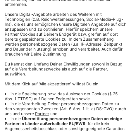
Stefanie Fabel
sfabel@stadtplanung-dr-jansen.de
Kontakt für Quartiersmanagement
Ulrike Liebe
Ulrike.liebe@quartierstreff-wiesdorf.de
Svenja Stettes
Svenja.stettes@quartierstreff-wiesdorf.de
Anzeige