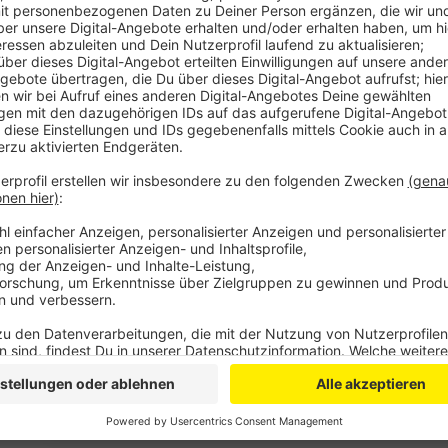
Anzeige
Aktuell gilt für Reiserückkehrer aus Risikogebieten n
direkt für 14 Tage in häusliche Quarantäne begeben, 
Testergebnis vorweisen. Diese Regeln könnten aller
werden. Die Gesundheitsminister von Bund und Länd
beraten, die kostenlose Corona-Tests für Urlauber b
Ende der Sommerreisesaison abzuschaffen. Entsprec
Testpflicht für Rückkehrer aus Risikogebieten.
Anzeige