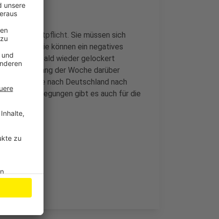
och eine Testpflicht.
Sie müssen sich
es sei denn sie können ein negatives
dings schon bald wieder gelockert
er haben Anfang der Woche darüber
ei der Einreise nach Deutschland nach
hende Überlegungen gibt es auch für die