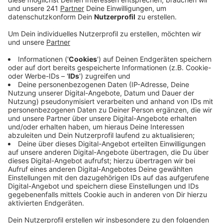
Veröffentlicht:
Donnerstag, 04.07.2019 06:19
Anzeige
Konkret soll das Parkhaus im Auge der Fahrradrampe
zur Bahnhofsbrücke entstehen. Laut Bahnstadt wird
die Anlage auf den ersten beiden Etagen elektronisch
abgesichert und kostenpflichtig sein – während das
Obergeschoss für freie Abstellmöglichkeiten genutzt
werden kann.
Bis Ende nächsten Jahres soll das neue
Fahrradparkhaus am Bahnhof in Opladen fertig sein.
Ähnliche Bauprojekte sind auch an den Bahnhöfen in
Wiesdorf und Schlebusch geplant. In Wiesdorf ist der
Baustart aber erst in rund fünf Jahren geplant – für