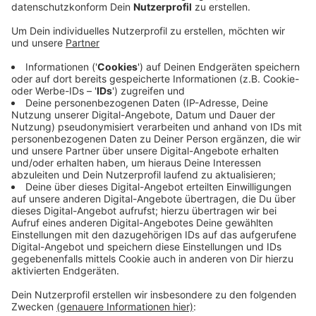
Schlosspark Morsbroich.
Veröffentlicht:
Donnerstag, 26.08.2021 06:34
Anzeige
300 Gäste können kommen – der Eintritt ist frei.
Organisiert wird die Veranstaltung von dem neuen
Frauennetzwerk in Leverkusen. Das besteht aus den
Frauenverbänden Inner Wheel, Soroptimist, Zonta und
dem Leverkusener Frauenring. Es ist ihre erste
gemeinsame Veranstaltung. In Zukunft wollen sie ihre
Kräfte dauerhaft bündeln und gemeinsam Aktionen
und Veranstaltungen auf die Beine stellen, um sich
noch effektiver für die Belange von Frauen
einzusetzen.
Anzeige