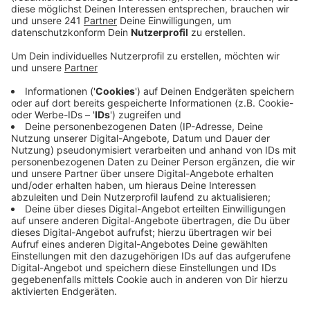
kommenden Montag soll beschlossen werden,
dass die Verwaltung auf die Suche nach neuen
Betreibern für das Restaurant geht – und zwar
ohne größere räumliche Veränderungen und sehr
ergebnisoffen.
Veröffentlicht:
Dienstag, 13.04.2021 17:42
Anzeige
Ob vor Ort jetzt ein Bistro für den Nachmittag oder ein
Sternerestaurant für die Abendstunden soll – das will
die Stadt erstmal nicht vorgeben. Die aktuelle Lage
durch die Coronapandemie, die Investionen, die durch
bestimmte Konzepte notwendig werden, die immer
noch ungeklärte Parkplatz-Frage – all das könnte
mögliche Interessenten abschrecken, so die
Befürchtung.