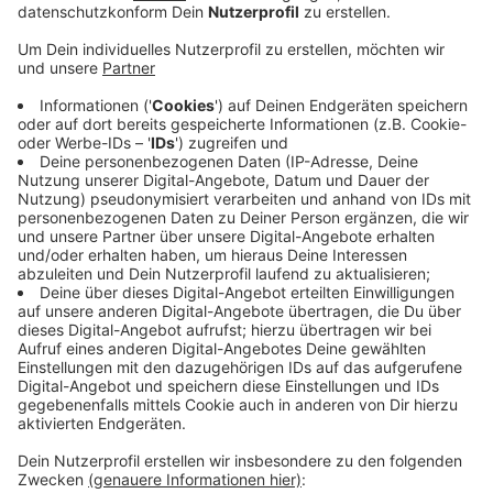
Anzeige
Das hat NRW-Justizminister Peter Biesenbach bei
einem Ortstermin in Köln bekannt gegeben.
Wie jetzt auch, sollen im neuen Justizzentrum
Staatsanwaltschaft und Land- und Amtsgericht
untergebracht werden. Der Neubau ist nötig, weil eine
Sanierung nicht wirtschaftlich wäre und zu einem
längeren Ausfall des Gebäudes führen würde. Das sei
nicht möglich, so das Ministerium.
Rund 1800 Mitarbeiter des Gerichts und täglich fast
3000 Besucher nutzen das Gebäude. Fertig werden
soll es den Plänen zufolge im Jahr 2028. Wie teuer der
Neubau wird, ist noch unbekannt.
Anzeige