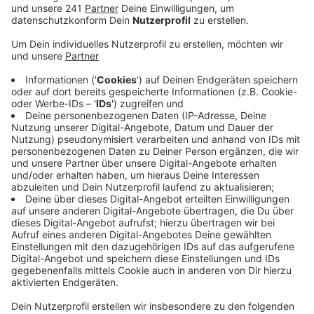
ganzheitlichen Konzept. So eines hat die Stadt
jetzt beschlossen
Veröffentlicht:
Donnerstag, 02.07.2020 10:46
Anzeige
Es sind viele kleine Dinge, mit denen Leverkusen auf
den Klimawandel reagieren will: Verdichtung des
Waldes, Nisthilfen für Tiere, aber auch ein
klimaangepasstes Raum- und Arbeitszeitmodel in der
Stadtverwaltung. Einige der Maßnahmen im Konzept
können bereits in den kommenden zwei Jahren
umgesetzt werden, andere sind langfristig angelegt.
Auch soll sich Leverkusen für mögliche
Förderprogramme zur Klimaanpassung bewerben und
Kooperationen mit anderen Städten prüfen, heißt es.
Seit 2019 entwickeln Experten das Konzept – jetzt