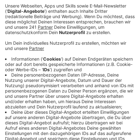
Veröffentlicht:
Montag, 25.03.2024 15:03
Anzeige
Überblick über mögliche Standorte
Anzeige
Das Portal ist in Kooperation mit der Stadt
entstanden. Es soll Unternehmen, die sich in
Leverkusen ansiedeln wollen, dabei helfen, einen
Überblick über mögliche Standorte in der Stadt zu
bekommen. Auf dem Portal kann man sich zum
Beispiel die genaue Lage einer Immobilie, eine
Luftaufnahme und eine 3D-Ansicht auf der Plattform
ansehen.