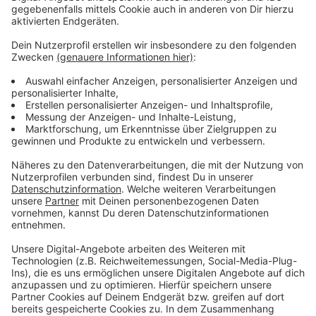
Das Portal ist ab sofort unter
www.standort-
leverkusen.de
abrufbar.
Anzeige
Weitere Meldungen aus Leverkusen
Anzeige
Reisepass-Anträge: Zusätzliche Termine für
Leverkusen-Fans
Leverkusen: Machbarkeitsstudie für neue Feuerwache
ist da
Was wird aus der Stadthalle in Leverkusen-Opladen?