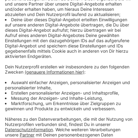
Karneval zählt im Rheinland zum Kulturgut. Besonders
in Köln genießt der Karneval einen hohen Stellenwert.
Wer in diese besondere Welt abtauchen will kann das
im Kölner Karnevalsmuseum (Achtung: z.Z. wg. Umbau
geschlossen).
Mehr Infos findet ihr hier!
Anzeige
After Job Party in Bonn und Köln
Anzeige
Eine der meistbesuchten Partyreihen bei uns sind die
After Job Partys in unterschiedlichen Locations. Auch
an Karneval wird gefeiert. Hier kommt ihr zu den
Terminen.