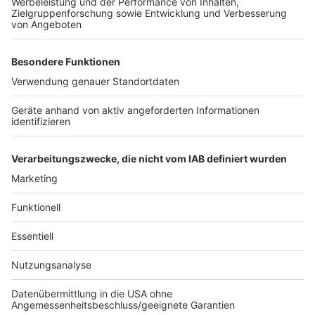
Geisterzug in Köln
Anzeige
Der Geisterzug gehört zum alternativen
Karnevalsangebot. Seit den 90er Jahren führt der
Kölner Geisterzug durch verschiedene Stadtteile. Der
nächste Geisterzug geht am 3.Februar.
Mehr Infos findet ihr hier!
Anzeige
Anzeige