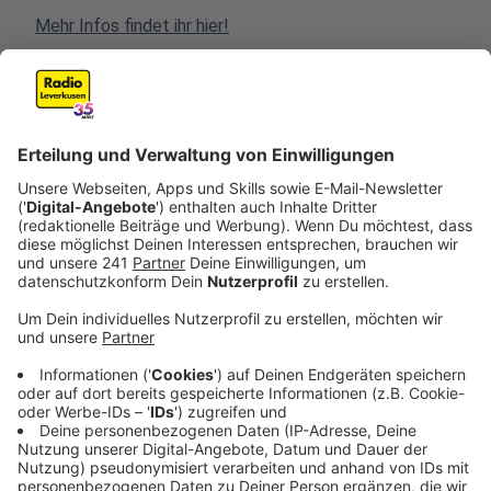
Mehr Infos findet ihr hier!
Anzeige
Karneval für Einsteiger
Anzeige
Was ihr wissen müsst um im rheinischen Karneval
klarzukommen,
das könnt ihr hier nachlesen!
Anzeige
Karnevalsmuseum Köln
Anzeige