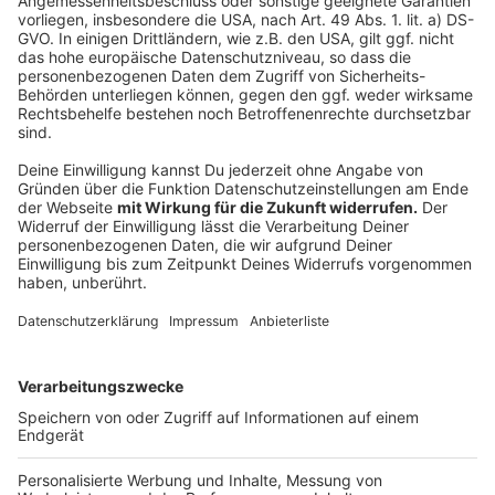
Anzeige
Tradition in der Eifel
Anzeige
Am Veilchendienstag macht der "Ähzebär" einige Orten
in der Eifel unsicher. Vorne mit dabei der Stadtteil
Kommern in Mechernich. Von Kopf bis Fuß in kiloweise
zusammengebundenem Erbsenstroh gehüllt, tanzt ein
Auserwählter durch die Straßen, begleitet von Gefolge
und Musikkapellen. Die Tradition des übersetzt
"Erbsenbären" in Kommern stammt aus den 1960er-
Jahren.
Anzeige