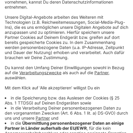
Mehr Infos findet ihr hier!
Anzeige
Führung
Anzeige
Die Ausstellung „Schalom & Alaaf. Jüdinnen & Juden
im Kölner Karneval“ des NS-DOK stellt erstmals
jüdische Karnevalist*innen in den Mittelpunkt, die den
Karneval prägen, mitgestalten, feiern. Sie lädt dazu ein,
ihre Geschichten zu entdecken – in historischer
Perspektive, aber auch ganz gegenwartsnah.
Mehr Infos findet ihr hier!