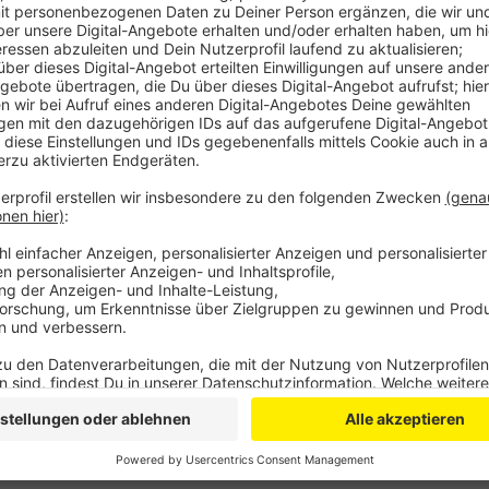
Anzeige
Welches Heim wie viel mehr testen soll, wird sich i
aktuell müssen sich die Mitarbeiter von Seniorenhe
und PCR-Tests auf das Virus hin untersuchen lassen 
Mitarbeiter alle drei Tage, heißt es von der Stadt.
Am Montag war bekannt geworden, dass die anstecke
dem Schlebuscher Seniorenheim an der Tempelhofer
Senioren und zwei Mitarbeiter haben sich angesteckt.
Weitere Heime sind aber derzeit nicht von der britis
Stadt.
Anzeige