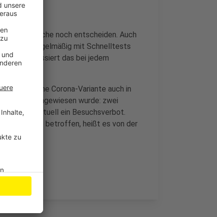
m Lauf der Woche noch entscheiden. Auch
imen schon regelmäßig mit Schnelltests
– derzeit passiert das bei jedem
nde britische Corona-Variante auch in
 Straße nachgewiesen wurde: zwei
 Dort gilt aktuell ein Besuchsverbot.
chen Variante betroffen, heißt es von der