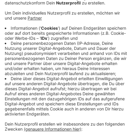
finde es so überragend, wieder vor Zuschauern zu
spielen. Man hat die Würstchen gerochen und das
Bier gesehen. Das ist für mich Fußball-Romantik
pur.“
Veröffentlicht:
Mittwoch, 07.09.2022 14:18
Anzeige
Außerdem nominiert ist ein Bayer 04 Fan-Banner zum
Aktionsspieltag Klimaschutz mit den Worten „1 Minute
gegen Klimawandel? Viel Spaß bei 90 min Klimaanlage
in Katar“. Noch eine Woche kann jeder
hier
für seinen
Favoriten-Spruch abstimmen. Der Gewinner bekommt
Ende Oktober ein Preisgeld von 5.000 Euro für den
guten Zweck.
Anzeige