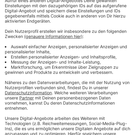
Teilnahme ist verpflichtend
Anzeige
So wollen die Landesstatistiker ermitteln, wie viele
Familien mit Kindern es gibt, unter welchen
Lebensbedingungen die Befragten leben oder wie
hoch die Mietbelastung für Alleinstehende ist. Die
Beantwortung der Fragen ist für die per Zufall
ausgewählten Leverkusener gesetzlich verpflichtend.
Wenn ihr also einen Brief vom Statistischen
Landesamt bekommt, dann müsst ihr den ausfüllen.
Anzeige
Weitere Meldungen aus Leverkusen
Anzeige