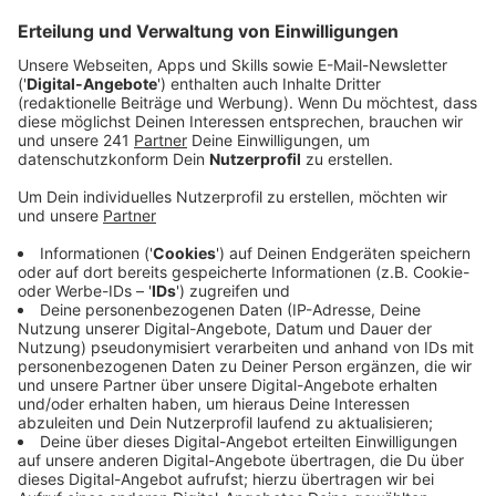
geht es um die soziale und wirtschaftliche
Situation in Deutschland.
Veröffentlicht:
Donnerstag, 15.01.2026 14:42
Anzeige
Das Statistische Landesamt befragt aktuell im
Rahmen des Mikrozensus wieder Haushalte in unserer
Stadt. Auf das Jahr 2026 werden insgesamt 133
Haushalte einen Brief bekommen, in dem die
Betroffenen eine Abfrage finden. Die Fragen sollen
dabei helfen, die wirtschaftliche und soziale Lage in
NRW zu erfassen.
Anzeige