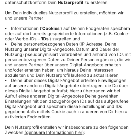
Anzeige
Der Sportpark, welcher für das Freibad Wiembachtal in
Opladen und das CaLevornia in Manfort zuständig ist,
feilt aktuell noch an seinem Sicherheitskonzept.
Aktuell planen die Verantwortlichen mit einer Öffnung
der Leverkusener Freibäder am 30. Mai. Bis dahin
könnte eventuell eine Online-Anzeige eingerichtet
sein, mit der Besucher noch zu Hause checken können,
wie viele Besucher derzeit im Becken sind. So etwas
hatte die Leverkusener FDP gefordert. In den
Umkleidebereichen sollen Bereiche so eingegrenzt
werden, dass die Besucher sich nicht zu nah kommen
müssen.
Anzeige