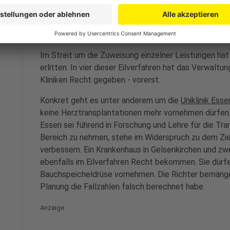
Klagen sogar teilweise erfolgreich
Anzeige
Im Streit um die Zuweisung einzelner Leistungen hat
erlitten. In vier dieser Eilverfahren hat das Verwalt
Kliniken Recht gegeben - vorerst.
Konkret geht es unter anderem um die
Uniklinik Esse
keine Herztransplantationen mehr vornehmen dürfen. D
Essen sei führend in Forschung und Lehre für die Tran
Bereich zu nehmen, stehe im Widerspruch zu dem Zie
verbessern. Ein Krankenhaus in Gelsenkirchen und zw
ebenfalls im Eilverfahren Recht bekommen. Sie dürfen
Bauchspeicheldrüse vornehmen. Die Richter bemängel
Planung die Fallzahlen falsch berechnet habe.
Anzeige