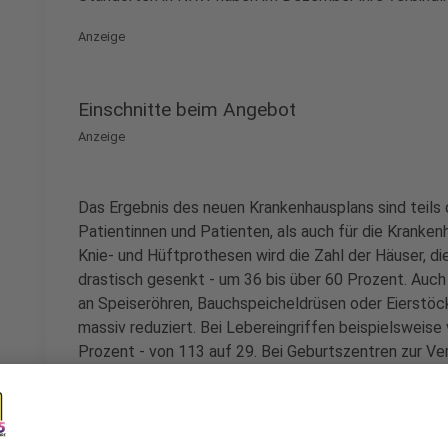
Anzeige
Einschnitte beim Angebot
Anzeige
Das Ergebnis des neuen Krankenhausplans sind teils d
Patientinnen und Patienten, als auch für die Kranken
Knie- und Hüftprothesen wird die Zahl der Häuser, di
drastisch gesenkt - um 36 bis über 60 Prozent. Auch
an Speiseröhren, Bauchspeicheldrüsen oder Eierstöc
massiv reduziert. Bei Lebereingriffen beispielsweise 
Prozent - von 113 auf 29. Bei Geburtszentren zur Ve
der Krankenhäuser von 46 auf 34 reduziert (weitere B
läuft es darauf hinaus, dass Patienten unter Umständ
müssen - je komplexer oder lukrativer der Eingriff is
vornehmen. Für bestimmte Leistungen sind Übergang