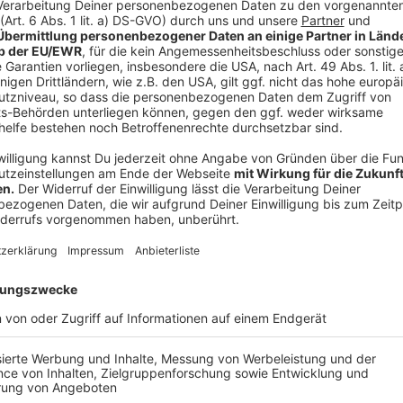
Anzeige
Weiterführende Links zum Thema
Anzeige
Das Interview mit NRW-Gesundheitsminister Ka
könnt ihr euch
hier anhören
.
Wer alle Veränderungen im NRW-Krankenhausplan
sich hier
unsere Kurzzusammenfassung
durchles
Außerdem
gibt es einen Plan, den das NRW-Ges
gestellt hat
, wie die Planung für die jeweiligen 
Anzeige
Krankenhäuser wehren sich vor Gericht
Anzeige