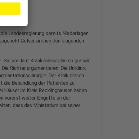
 die Landesregierung bereits Niederlagen
ungsgericht Gelsenkirchen den klagenden
n
. Sie soll laut Krankenhausplan so gut wie
ie Richter argumentieren: Die Uniklinik
splantationschirurgie. Der Klinik diesen
l, die Behandlung der Patienten zu
ei Häuser im Kreis Recklinghausen haben
 vorerst weiter Eingriffe an der
ten, dass das Ministerium bei seiner