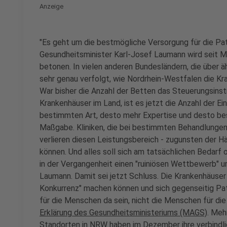
Anzeige
"Es geht um die bestmögliche Versorgung für die Pa
Gesundheitsminister Karl-Josef Laumann wird seit M
betonen. In vielen anderen Bundesländern, die über ä
sehr genau verfolgt, wie Nordrhein-Westfalen die K
War bisher die Anzahl der Betten das Steuerungsinst
Krankenhäuser im Land, ist es jetzt die Anzahl der Ein
bestimmten Art, desto mehr Expertise und desto bess
Maßgabe. Kliniken, die bei bestimmten Behandlunge
verlieren diesen Leistungsbereich - zugunsten der Häu
können. Und alles soll sich am tatsächlichen Bedarf 
in der Vergangenheit einen "ruiniösen Wettbewerb" um
Laumann. Damit sei jetzt Schluss. Die Krankenhäuser 
Konkurrenz" machen können und sich gegenseitig Pat
für die Menschen da sein, nicht die Menschen für die 
Erklärung des Gesundheitsministeriums (MAGS)
. Meh
Standorten in NRW haben im Dezember ihre verbindli