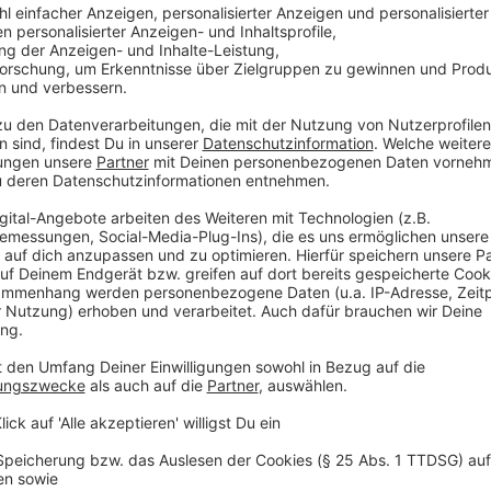
Schlaganfälle und Herzinfarkte. Auch die intensivme
flächendeckend vorgehalten werden. Bei der Geburtsh
Erlaubnis für Ihre Angebote erhalten. Von 133 beant
Anzeige
Leistungsgruppen, Fallzahlen, Versorgungs
Anzeige
Um die Leistungen den Krankenhäusern gezielt zuzu
übergeordnete Faktoren bestimmt: Zunächst wurden 
verschiedene Leistungsgruppen definiert. Für jede L
künftigen Bedarfs erstellt. Zusätzlich wurde eine Ar
Krankenhaus einen Leistungsbereich behalten darf.
innerhalb der insgesamt 16 Versorgungsgebiete in N
bleibt.