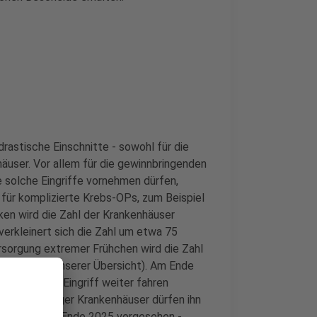
rastische Einschnitte - sowohl für die
häuser. Vor allem für die gewinnbringenden
e solche Eingriffe vornehmen dürfen,
 für komplizierte Krebs-OPs, zum Beispiel
ken wird die Zahl der Krankenhäuser
verkleinert sich die Zahl um etwa 75
rsorgung extremer Frühchen wird die Zahl
eispiele in unserer Übersicht). Am Ende
en für einen Eingriff weiter fahren
t, desto weniger Krankenhäuser dürfen ihn
sfristen bis Ende 2025 vorgesehen -