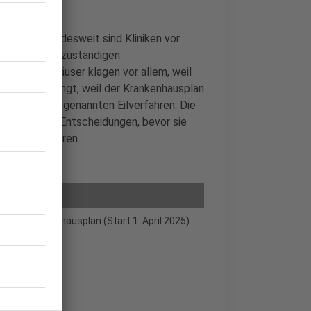
rstand. Landesweit sind Kliniken vor
sind bei den zuständigen
ie Krankenhäuser klagen vor allem, weil
ie Zeit drängt, weil der Krankenhausplan
er Klagen in sogenannten Eilverfahren. Die
en vorläufige Entscheidungen, bevor sie
genauer anhören.
dem Krankenhausplan (Start 1. April 2025)