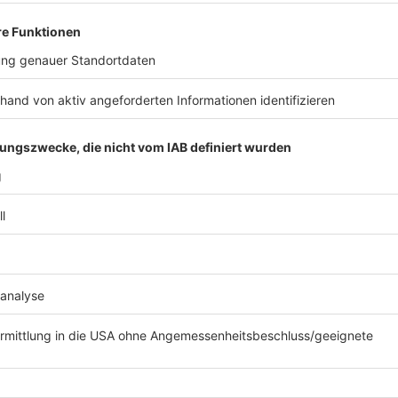
Die Reform der Krankenhauslandschaft sorgt für Wide
Gericht gezogen. Laut NRW-Gesundheitsministerium 
Verwaltungsgerichten
über 90 Klagen eingegangen. D
ihnen einzelne Leistungen weggenommen wurden. Da d
zum 1. April in Kraft tritt, befinden sich über 40 dies
Richterinnen und Richter treffen in diesen Eilverfahr
sich die Argumente der Kläger und des Ministeriums 
Anzeige
©
picture alliance/dpa | Rolf Vennenbernd
NRW-Gesundheitsminister Karl-Josef Laumann hat mit 
für Nordrhein-Westfalen viel Kritik einstecken müssen.
Anzeige