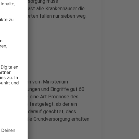
dizinische Versorgung muss
ilfe haben fast alle Krankenhäuser die
ragten Standorten fallen nur sieben weg.
gebiete
weisen, wurden vom Ministerium
für Behandlungen und Eingriffe gut 60
eistung wurde eine Art Prognose des
t Untergrenze festgelegt, ab der ein
 Zudem wurde darauf geachtet, dass
RW eine stabile Grundversorgung erhalten