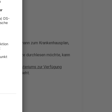
rl-Josef Laumann zum Krankenhausplan,
 sich in Kürze durchlesen möchte, kann
en.
undheitsministeriums zur Verfügung
Regionen aussieht.