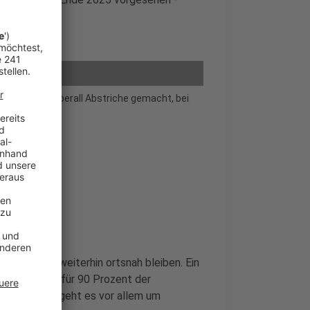
.
n. Es werden überall Abstriche gemacht, bei
en. Sie soll weiterhin ortsnah bleiben. Ein
rsorgung soll für 90 Prozent der
 sein. Dabei geht es vor allem um