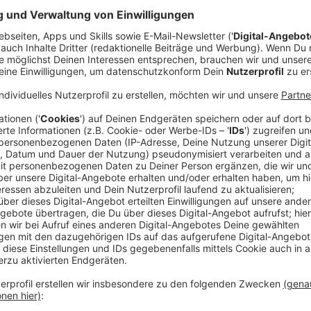
beispielsweise in der Kardiologie oder der Orthopädie
Anzeige
©
picture alliance/dpa - Julian Stratenschulte
In NRW greift ab 1. April 2025 der neue Krankenhauspla
der Notfallversorgung soll es aber keine geben.
Anzeige
Notfallversorgung und Geburtshilfe bleiben
Anzeige
Keine Abstriche soll es bei der Notfallversorgung geb
Krankenhaus mit internistischer und chirurgischer Ve
Bevölkerung innerhalb von 20 Autominuten erreichbar