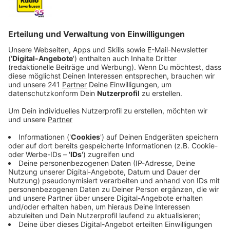
Anzeige
Ab dem Schuljahr 2026/27 wird in Nordrhein-
Westfalen an allen weiterführenden Schulen ein
verpflichtender Reanimationsunterricht eingeführt.
Schülerinnen und Schüler der Klassen 7 bis 9 sollen
lernen, im Notfall Leben zu retten - mit dem
einfachen, aber effektiven Schema: "
Prüfen - Rufen -
Drücken
".
Die Landesregierung hat gemeinsam mit zahlreichen
medizinischen Partnern, Stiftungen und Organisationen
eine umfassende Kooperationsvereinbarung
unterzeichnet. Ziel ist es, das Thema Wiederbelebung
fest im Schulalltag zu verankern und langfristig die
Laienreanimationsquote zu erhöhen.