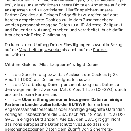
Steiger-Stiftung und Ärztekammern
bereitgestellt.
Anzeige
Ministerpräsident Hendrik Wüst betont, wie wichtig es
ist, dass junge Menschen frühzeitig lernen, in
medizinischen Notfällen richtig zu handeln.
Schulministerin Dorothee Feller vergleicht
Reanimation mit Fahrradfahren: "Es soll zur
Selbstverständlichkeit werden." Ziel sei es, eine
Generation auszubilden, die im Ernstfall schnell, sicher
und mutig handelt - und damit Leben rettet.
Autoren José Narciandi und David Müller
Anzeige