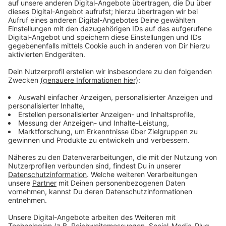
Anzeige
So läuft die Umsetzung an den Schulen
Anzeige
Start ab Schuljahr 2026/27
: Eine 90-minütige
Unterrichtseinheit zur Laienreanimation für alle
Schülerinnen und Schüler der Sekundarstufe I.
Ausstattung
: Rund 2.100 Schulen werden mit
Reanimationspuppen beliefert.
Lehrkräftefortbildung
: Ab 2025 werden
Lehrkräfte umfassend geschult - online und in
Präsenz.
Didaktisches Material
: Videos, Lehrhefte und
Unterrichtseinheiten werden von Partnern wie der
Deutschen Herzstiftung, dem ADAC, der Björn-