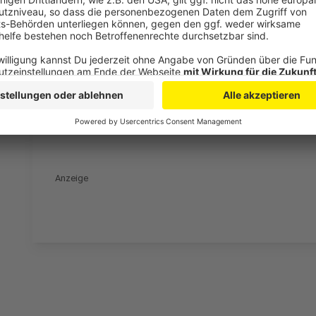
Autor: Joachim Schultheis & José Narciandi
Anzeige
José Narciandi
Josefine Paul im Interview mit José Narciandi
Anzeige