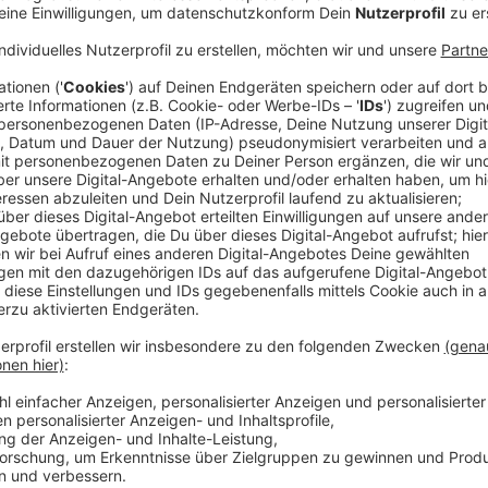
Anzeige
Die Landesregierung in Nordrhein-Westfalen plant ei
soll Menschen schützen, die sich von Behörden oder
fühlen - zum Beispiel im Unterricht oder bei einer Be
Josefine Paul von den Grünen richtet sich das Geset
Hochschulen oder Finanzämter. Kommunen sind nicht
Anzeige
NRW wäre erstes Flächenland mit solchem
Anzeige
NRW wäre damit das erste Flächenland mit einem sol
ähnliches nur in Berlin. Der Entwurf wird nun mit Ver
Jahreshälfte 2026 in Kraft treten.