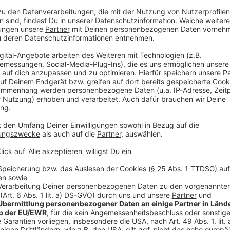
Es gibt bereits Gesetze in Deutschland, die dafür s
der Herkunft, des Geschlechts oder der Religion diskr
Gesetze nicht uneingeschränkt für Einrichtungen des
oder bei der Polizei. Diese Gesetzeslücke will
Minist
darum, dass Missstände aufgedeckt und behoben we
nachgewiesen werden kann, dass er Mädchen im Unter
sind, bietet dieses Gesetz nun eine neue Möglichke
Anzeige
Hier das Interview mit Josefine Paul anhöre
Anzeige
Im Interview mit José Narciandi, Leiter unseres Landt
genauer.