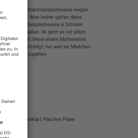
orgen, dass niemand beispielsweise wegen
iminiert wird. Aber bisher galten diese
 Landes, wie beispielsweise in Schulen
erin Paul
schließen. Ihr geht es vor allem
rden. Beispiel: Wenn einem Mathelehrer
richt benachteiligt, nur weil sie Mädchen
it dagegen vorzugehen.
n
agsstudios, erklärt Paul ihre Pläne