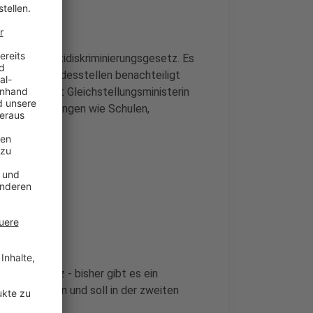
n eigenes Antidiskriminierungsgesetz. Es
 anderen Landesstellen benachteiligt
werbung. Laut Gleichstellungsministerin
z an Einrichtungen wie Schulen,
 betroffen.
 Vorhaben
chen Gesetz - bisher gibt es ein
bänden beraten und soll in der zweiten