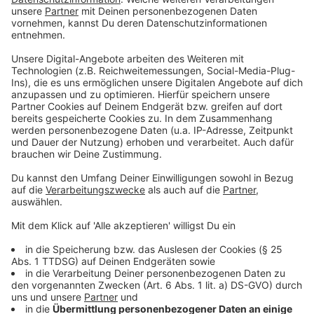
Das Zehn-Jahres-Programm Krischers in einer von elf
Punkten, mit welchen das Land NRW den
Sanierungsstau bei den Straßen und anderen für den
Verkehr wichtigen Bauwerken auflösen möchte.
Welche das sind haben wir hier aufgelistet:
Priorisierung bei Sanierung der vorhandenen
Straßeninfrastruktur
10-Jahres-Programm Brückenerneuerung
Neuausrichtung Erhaltungsplanung Landesstraßen
Tunnel vorausschauend modernisieren
Mehr Transparenz durch Veröffentlichung der
Zustandsdaten
Fachkräftemangel oﬀensiv bekämpfen
Beschleunigung durch Entschlackung von
Haushalts- und Vergaberecht
Innovative Bauweisen und Systeme
Übergreifende Baustellenkoordination
Verkehr und Umwelt zusammendenken