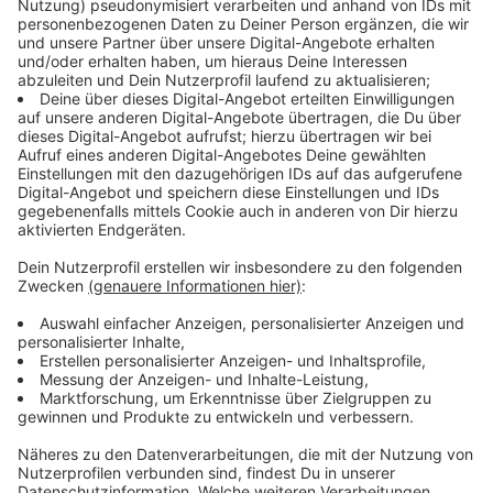
Allein in die Zuständigkeit
des Landesbetriebs Straßen
NRW
fallen nach Angaben des Verkehrsministeriums
mehr als 16.500 Kilometer Bundes-, Landes- und
Kreisstraßen, 39 Tunnelanlagen mit einer
Gesamtröhrenlänge von etwa 27 Kilometern, rund
6.800 Brücken- und Ingenieurbauten sowie mehr als
7.800 Kilometer Radwege. Hinzu kommen weitere
Straßeninfrastrukturbauten, für die die Kommunen und
der Bund mit der Autobahn GmbH verantwortlich sind.
Anzeige
Inhalt des Programms vom NRW-
Verkehrsministerium
Anzeige