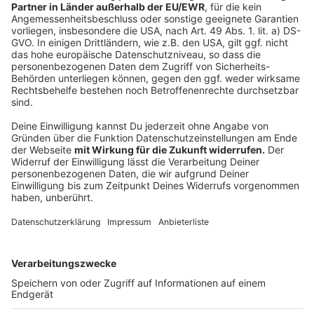
Einsatz von Recyclingbaustoﬀen im Straßenbau
Anzeige
Diese Brücken sind von den Maßnahmen
betroffen
Anzeige
Straßen NRW hat uns auf Anfrage die Brücken
aufgelistet, die 2024 mit Ersatzneubauten
ausgestattet werden. Hinzukommen 16 weitere
Brücken, bei denen schon Maßnahmen laufen und
diese schon im Bau sind. Das Dokument könnt ihr hier
abrufen.