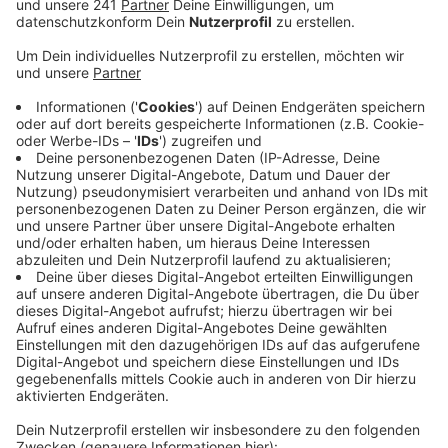
seit gut einem Jahr und sie zeigt Wirkung.
Veröffentlicht:
Freitag, 20.11.2020 06:46
Anzeige
Immer wieder stellen Anwohner in Leverkusen
überfüllte Tonnen vor die Tür oder auch noch Altpapier
daneben. Das ist für die Mitarbeiter eine
zusätzliche Belastung. In der Vergangenheit gab es
oft Dienstausfälle zum Beispiel wegen
Rückenproblemen. Durch die Sticker-Aktion konnte die
AVEA mehr Menschen in Leverkusen auf das Problem
aufmerksam machen. In diesem Jahr ist nur eine
Handvoll Anwohner mehrfach negativ aufgefallen. Bei
diesen Fällen weist die Stadt dann auf die Missstände
hin und Hauseigentümer müssen größere Mülltonnen
anfordern.