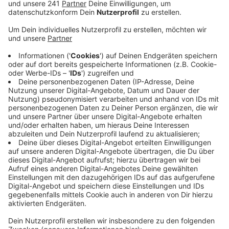
Veröffentlicht:
Donnerstag, 04.04.2019 15:47
Anzeige
Ein Eintrag ins goldene Buch der Stadt Köln oder ein
Besuch im Dom – ob Obama dafür Zeit hat, ist aktuell
noch nicht klar. Begleitet wird er bei jedem seiner
Schritte vom Secret Service.
In der Lanxess-Arena wird Obama vor 15.000
Zuschauern rund eine Stunde reden. Die billigsten
Tickets dafür kosten rund 90 Euro. Wer 5.000 Euro
hinblättert, darf mit Obama essen und sich zusammen
mit ihm fotografieren lassen. Um die Arena voll zu
bekommen, hat der Veranstalter die Tickets teilweise
an Ehrenamtler verschenkt.
Nach seinem Auftritt wird Obama dann im Hyatt-Hotel