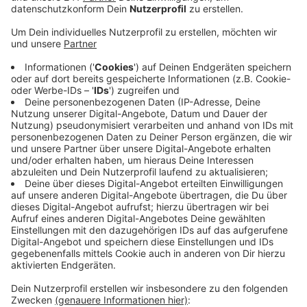
der Gesamtschule Schlebusch.
Veröffentlicht:
Montag, 29.07.2019 14:02
Anzeige
Durch Richraths Zusage können wir künftig auf mehr
bienenfreundliche Bäume im Leverkusener Stadtbild
hoffen. Die bieten Bienen besonders lange Pollen und
Nektar. Erste bienenfreundliche Bäume werden aktuell
in der Neuen Bahnstadt in Opladen gepflanzt.
Die Schülergruppe hatte auch ein verändertes
Konzept für die Grünanlagen in unserer Stadt
gefordert. Einen konkreten Vorschlag, wie der
Oberbürgermeister das einbringen will, gibt es noch
nicht.
Anzeige