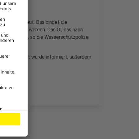
war, abgestreut: Das bindet die
 aufgenommen werden. Das Öl, das nach
mmen werden, so die Wasserschutzpolizei
 Das Umweltamt wurde informiert, außerdem
einigung.