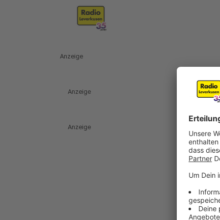
Anzeige
Anzeige
Anzeige