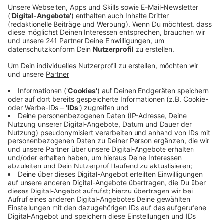
Anzeige
Damit sollen die Mindereinnahmen durch das Ticket
ausgeglichen werden, heißt es. Ohne die finanzielle
Unterstützung von Bund und Land hätten die
Verkehrsunternehmen in den Kommunen das
Deutschlandticket nicht stemmen können, so die
Bezirksregierung.
Eine Sprecherin des VRS sagte, man sei dankbar für
dieses finanzielle Engagement. Für eine nachhaltige
Verkehrswende müssten allerdings noch weitere
Schritte folgen.
Anzeige