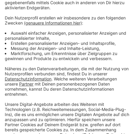
Weitere Meldungen aus Leverkusen
Anzeige
In Leverkusen verlassen immer mehr Menschen die
Kirche
Polizeieinsatz in Leverkusen: Überfall auf E-Bike-
Fahrer in Küppersteg
Neuer Service soll Ablauf in der Leverkusener
Führerscheinstelle verbessern
Anzeige