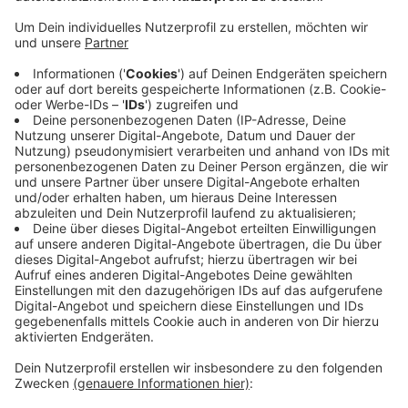
Anzeige
Die Werkself hatte zuletzt das Achtelfinal-Hinspiel in
der Europa League bei den Glasgow Rangers mit 3:1
gewonnen. Das Finale war ursprünglich für Ende Mai
angesetzt und sollte im polnischen Danzig
ausgetragen werden. Bezüglich neuer Spieldaten sei
noch keine Entscheidung getroffen worden, teilte die
UEFA mit. Vergangene Woche hatte die UEFA bereits
die Europameisterschaft um ein Jahr in den Sommer
2021 verlegt.
Anzeige