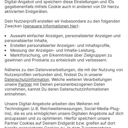
wird für 2021 auch erwartet.
Anzeige
Wir benötigen Ihre
Zustimmung, um den YouTube
Video-Service zu laden!
Wir verwenden einen Service eines
Drittanbieters, um Videoinhalte
einzubetten. Dieser Service kann
Daten zu Ihren Aktivitäten
sammeln. Bitte lesen Sie die
Details durch und stimmen Sie der
Nutzung des Service zu, um dieses
Video anzusehen.
Mehr Informationen