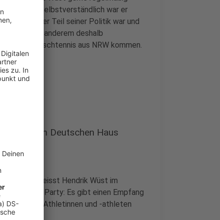
r Handball. Selbstverständlich war er
Ein wichtiger Teil seiner Politik war und
chtennis unter anderem deshalb
oniken beim Tischtennis aus NRW kommen.
nniszentrum.
s Empfang im Deutschen Haus
erbe - schmeisst Hendrik Wüst im
eine kleine Party: Es gibt einen Empfang
rlen für die Athletinnen und -athleten