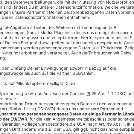
Sportveranstaltungen - beispielsweise Reitsport ode
auch bei EM-Spielen in Nordrhein-Westfalen zu sehen. 
ist der Sport. Bei seinem Besuch in Paris wurde Tis
ausgewählt, weil sechs der acht deutschen Olympi
Außerdem steht in Düsseldorf das deutsche Tischte
Anzeige
Hendrik Wüst in Paris bei Olympia: Abend
Anzeige
Am Abend - im Anschluss an die Tischtenniswettbew
Deutschen Haus im Olympischen Dorf außerdem noch 
mit einer Rede, dazu werden Sekt oder Apfelsaftscho
ausgeschenkt.