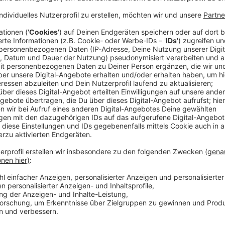
Es ist Wettkampftag vier der Olympischen Spiele in P
an den ersten drei Tagen der Sommerspiele nur zwei
zwei Goldene. Daran wird auch Hendrik Wüst wohl nic
Ministerpräsident von Nordrhein-Westfalen hat sich 
Hauptstadt gemacht. Er wird sich um die Mittagszei
Finale im Mixed
. Das Finale bestreiten Wang Chuqin 
nordkoreanische Duo Ri Jon Sik und Kim Kum Yong.
Anzeige
Hendrik Wüst in Paris bei Olympia: Deshalb 
Anzeige
Warum ausgerechnet schaut er sich dieses aus deu
an? Dafür gibt es eine ganze Reihe von Gründen. Zu