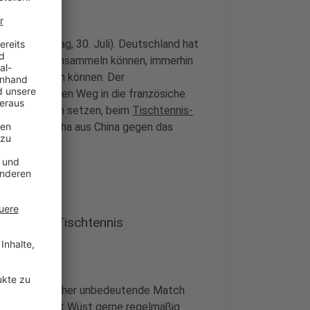
aris (Dienstag, 30. Juli). Deutschland hat
 Medaillen einsammeln können, immerhin
ht viel ändern können. Der
nämlich auf den Weg in die französiche
t ins Publikum setzen, beim
Tischtennis-
und Sun Yingsha aus China gegen das
schaut er Tischtennis
tscher Sicht eher unbedeutende Match
m einen schaut Wüst gerne regelmäßig