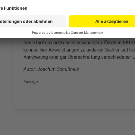
Die Farbskala reicht von Grün = 0 Fälle zu Dunkel-Lila
von 25 erscheinen Städte und Kreise in Grau-Orange. 
Kreise, die laut RKI-Daten über der Obergrenze von 
Einwohnern liegen. Dunkel-Rot wird es bei 100 oder 
Inzidenz geht es in Richtung Lila - dunkler wird es ab
den Städten und Kreisen anhand der offiziellen RKI
können hier Abweichungen zu anderen Quellen auftre
Annäherung oder gar Überschreitung verschiedener L
Autor: Joachim Schultheis
Anzeige