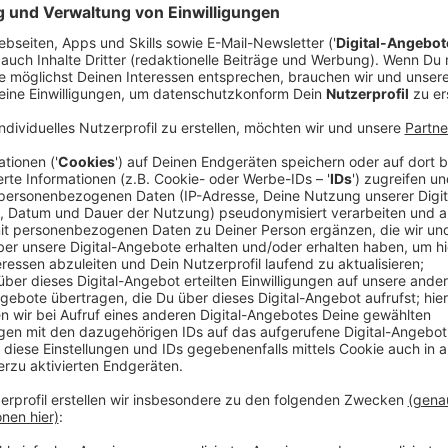
Anzeige
Mit dem Rekord von über 200.000 Neuinfektionen an
- für sich traurigen Rekord -im Januar 2022 aufgeste
Sieben-Tage-Inzidenzen in den deutschen Landkreise
unaufhaltsam in die Höhe. Nach dem Negativ-Reko
beruhigte sich die Lage zwar, doch die Omikron-Varia
Anzeige
Der Norden ist als erstes betroffen gewes
Anzeige
Besonders dramatisch war im November und Dezembe
Sachsen, Bayern und Thüringen. Hier vermelden Landk
2.000. Etwas, was es in fast zwei Jahren Corona-Pa