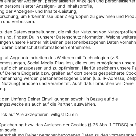
hatte. Nun scheinen solche Inzidenzen Alltag zu sein.
Ende 2021 vermeldeten norddeutsche Bundesländer
deutlichen Anstieg der Fallzahlen. Omikron hat hier g
eingeschlagen. Mittlerweile hat sich Omikron auf d
NRW sind einzelne Landkreise schon bei einer Inzide
Anzeige
Booster-Impfungen zur Vorbeugung schwer
Anzeige
Der neue Bundesgesundheitsminister Karl Lauterbach
Kollegen predigen seit Wochen, dass sich Leute impf
Impfung abholen sollen um schwere Verläufe mit de
auch in 2022 so. Sorgen machen sich die Experten u
breite sich zwar rasant aus, sorge aber bei Geimpfte