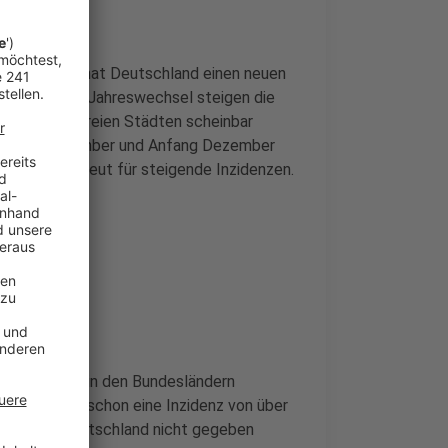
 einem Tag, hat Deutschland einen neuen
llt. Seit dem Jahreswechsel steigen die
n und kreisfreien Städten scheinbar
rd Ende November und Anfang Dezember
nte sorgt erneut für steigende Inzidenzen.
en
r die Lage in den Bundesländern
reise sogar schon eine Inzidenz von über
ndemie in Deutschland nicht gegeben