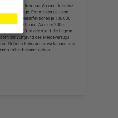
 = ab 1.000er Inzidenz. Ab einer Inzidenz
Ab 35 in Orange. Rot markiert all jene
50 aktuellen Neuinfektionen je 100.000
mehr Neuinfektionen. Ab einer 200er
 500 oder 1000. ntv.de stellt die Lage in
-Daten dar. Aufgrund des Meldeverzugs
ten. Örtliche Behörden etwa können eine
imits früher bekannt geben.