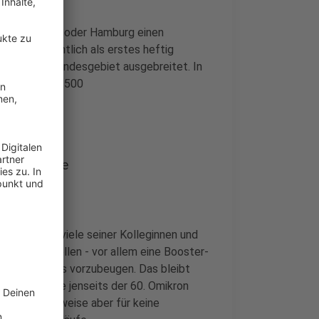
 wie Bremen oder Hamburg einen
anz offensichtlich als erstes heftig
as gesamte Bundesgebiet ausgebreitet. In
nz von über 1.500
er Verläufe
 (SPD) und viele seiner Kolleginnen und
en lassen sollen - vor allem eine Booster-
m Coronavirus vorzubeugen. Das bleibt
m Ungeimpfte jenseits der 60. Omikron
n glücklicherweise aber für keine