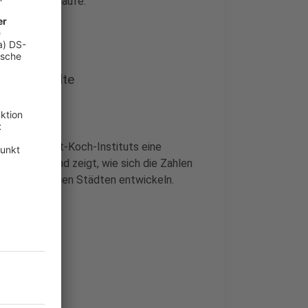
ar keine Verläufe.
se und Städte
en des Robert-Koch-Instituts eine
ktualisiert und zeigt, wie sich die Zahlen
oder kreisfreien Städten entwickeln.
erfügung.