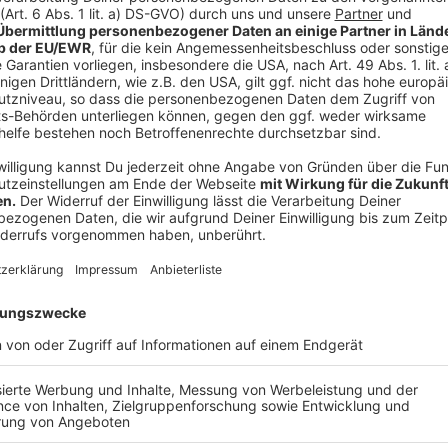
Probleme - es gebe häufig nur milde oder aber auch g
Anzeige
Die große Übersichtskarte für alle Landkrei
Anzeige
Die Kollegen von
ntv.de
haben anhand offizieller Dat
Deutschlandkarte erstellt, die sich täglich um 0 Uhr a
zu den Neuinfektionen in den jeweiligen Landkreisen 
Diese grafische Übersicht stellen wir euch hier zur V
Anzeige
Anzeige