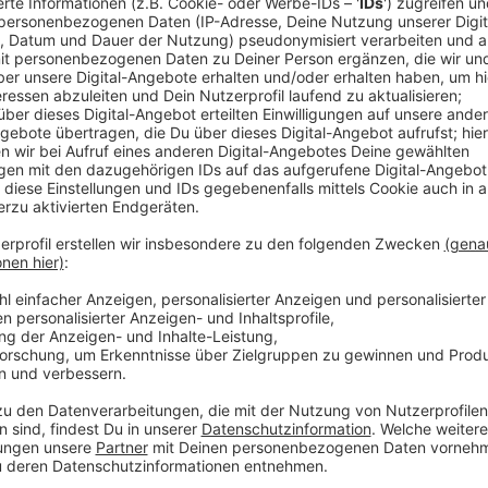
OneRepublic haben mit ihrem neuen Song “RUNAWAY” 
Passend zum Start der Sommersaison singt Frontsäng
stehen und liegen zu lassen und in die Ferne zu reisen
Singapur? Die gute Stimmung des Songs wird im Musi
verstärkt. Wenn da keine Sommerstimmung aufkom
Anzeige
Wir benötigen Ihre Z
den YouTube Video
laden!
Wir verwenden einen S
Drittanbieters, um V
einzubetten. Dieser Servi
Ihren Aktivitäten sammeln.
die Details durch und s