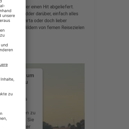
haben wieder einen Hit abgeliefert.
er Ryan Tedder darüber, einfach alles
. Manila, Jakarta oder doch lieber
kvideo mit Bildern von fernen Reisezielen
mt…
ustimmung, um
-Service zu
ervice eines
ideoinhalte
ce kann Daten zu
 Bitte lesen Sie
timmen Sie der