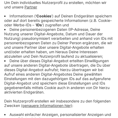
besonderes Angebot geschaltet.
Veröffentlicht:
Mittwoch, 17.03.2021 10:14
Anzeige
Im Internet gibt es kostenloses Lernmaterial. Es ist ab
sofort und noch bis Mitte Mai verfügbar.
Hier
geht's
zum E-Learning-Angebot der IHK.
Anzeige
Anzeige