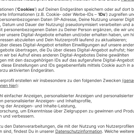
Onlinehandel in Leverkusen: Ein Boom
Anzeige
Der Onlinehandel in Leverkusen boomt weiter. Im De
Weihnachtsgeschäft zu tun, wie die DHL auf Anfrage 
rund 280.000 Pakete und fast 1,7 Millionen Briefe au
Dezember 2024 ein Arbeitstag war, hat für viele Lief
nichts liegengeblieben sei, sondern alles bis zum od
Leverkusen sind über 200 Zustellerinnen und Zustell
dem Fahrrad in ihren jeweiligen Bezirken.
Anzeige
Januar 2025: Rücksendungen und Gutschei
Anzeige