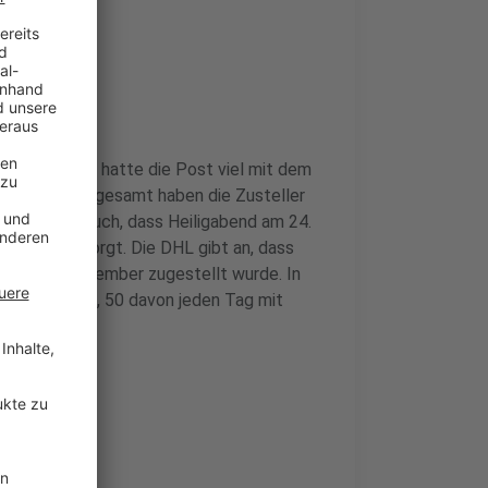
zember 2024 hatte die Post viel mit dem
mitteilt. Insgesamt haben die Zusteller
sgeliefert. Auch, dass Heiligabend am 24.
erungen gesorgt. Die DHL gibt an, dass
er am 24. Dezember zugestellt wurde. In
er unterwegs, 50 davon jeden Tag mit
ne