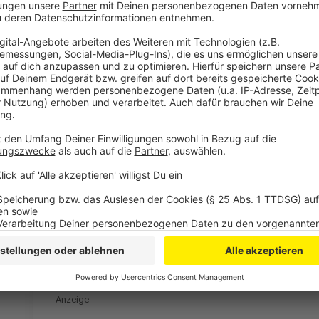
Nach den Feiertagen stehen viele Geschenk-Retouren
ein. Die DHL rechnet daher im Januar 2025 noch einm
Anzeige
Mehr Meldungen aus Leverkusen
Anzeige
UPDATE: A1-Brücke in Leverkusen soll voll gesperrt
Wahlkampfauftakt in Leverkusen: Plakate und Veran
Radweg an der B8 in Leverkusen wird saniert
Anzeige