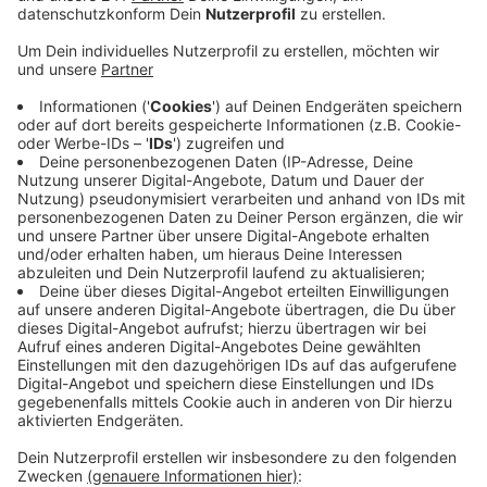
Anzeige
In der neuen Verkehrszentrale wird der Verkehr auf
allen Autobahnen in NRW gelenkt. Mit Hilfe von
elektronischen Anzeigetafeln werden die
Verkehrsteilnehmer über Staus, Unfälle,
Streckensperrungen oder geänderte
Höchstgeschwindigkeiten informiert. Außerdem
können Seitenstreifen für den Verkehr freigegeben
werden. Dadurch sollen Staus und Wartezeiten
reduziert und die Sicherheit auf den Autobahnen
erhöht werden. Dafür verantwortlich sind 21
sogenannte „Operatoren“. Sie werten Verkehrs- und
Wetterdaten aus und beobachten auf rund 100
Monitoren rund um die Uhr die Verkehrssituation.
Anzeige