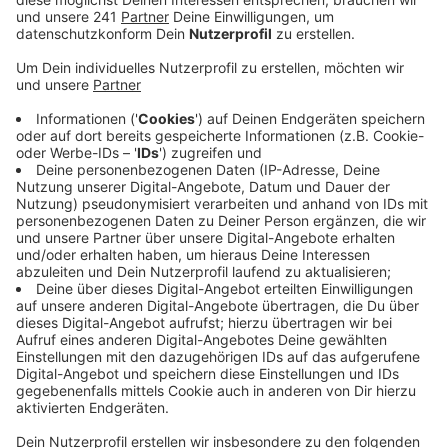
Anzeige
Damit gemeint sind keine weiteren Reparatur- oder
Ausbesserungsarbeiten, sondern ein kompletter
Austausch der Anlage. Viel will die neue Bahnstadt
aktuell noch nicht verraten, erst im Laufe der Woche
soll es eine offizielle Stellungnahme geben. Ein
Sprecher hat aber bereits bestätigt, dass die Frage,
ob die Aufzugsanlage komplett ausgetauscht werden
soll, definitiv im Raum steht.
Allerdings müsse das Ganze sachgemäß geprüft
werden - auch im Hinblick darauf, welche Alternativen
es gibt, die eventuell sogar besser vor Vandalismus
geschützt wären. Denn das sei eines der
Hauptprobleme für die Dauer-Ausfälle des Aufzugs –
wie erst in den letzten Tagen wieder.