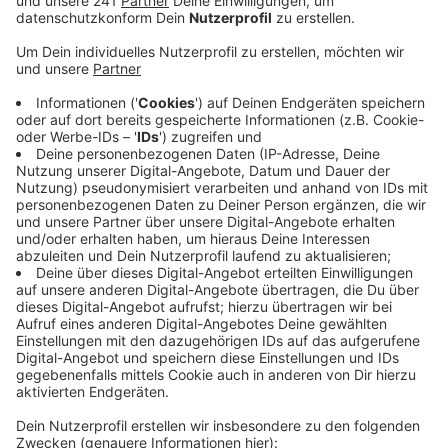
Fraktion ändern.
Veröffentlicht:
Freitag, 10.07.2020 16:19
Anzeige
In einem entsprechenden Antrag an die
Stadtverwaltung fordern die Politiker die Stadt auf
die Öffnungszeiten der Tiefgarage unter dem
Verwaltungsgebäude am Goetheplatz auszuweiten.
Die Fraktion fordert, dass die Tiefgarage am
Wochenende und auch unter der Woche nachts auf
hat.
Von dort aus könne man auf kurzem Weg ins Scala-
Kino und in die Opladener Kneipen und Restaurants.
Aktuell würden am Wochenende über 100 Stellplätze
in der Tiefgarage ungenutzt frei bleiben.